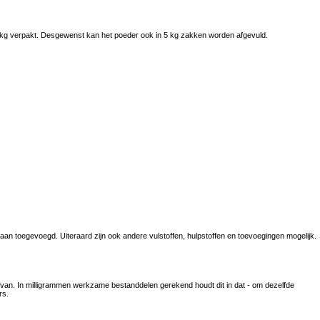
 kg verpakt. Desgewenst kan het poeder ook in 5 kg zakken worden afgevuld.
n toegevoegd. Uiteraard zijn ook andere vulstoffen, hulpstoffen en toevoegingen mogelijk.
aarvan. In milligrammen werkzame bestanddelen gerekend houdt dit in dat - om dezelfde
rs.