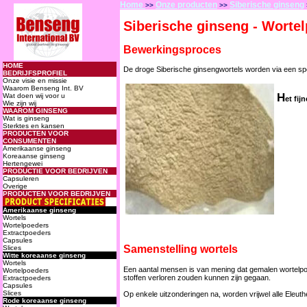
Home
Onze producten
Siberische ginseng
>>
>>
Siberische ginseng - Worte
Bewerkingsproces
De droge Siberische ginsengwortels worden via een spe
H
et fij
Samenstelling wortels
Een aantal mensen is van mening dat gemalen wortelpoed
stoffen verloren zouden kunnen zijn gegaan.
Op enkele uitzonderingen na, worden vrijwel alle Eleu