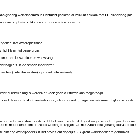
he ginseng wortelpoeders in luchtdicht gesloten aluminium zakken met PE-binnenlaag per 1
ndaard in plastic zakken in kartonnen vaten of dozen.
t geheel niet wateroplosbaar.
licht bruin tot beige bruin.
netrant, ietwat bitter en wat wrang.
er hoger is, is de smaak meer bitter.
rtels (=eleutherosiden) zijn goed hittebestendig.
der al relatief laag is worden er vaak geen vulstoffen aan toegevoegd.
el dicalciumfosfaat, maltodextrine, siliciumdioxide, magnesiumstearaat of glucosepoeder aa
eleutherosiden uit extractpoeders dubbel zoveel is als uit de gedroogde wortels of poeders d
oeders moet nemen om de zelfde werking te krijgen dan met Siberische ginseng extractpoede
he ginseng wortelpoeders is het advies om dagelijks 2-4 gram wortelpoeder te gebruiken.