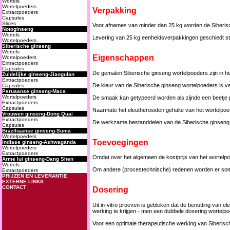
Verpakking
Voor afnames van minder dan 25 kg worden de Siberisc
Levering van 25 kg eenheidsverpakkingen geschiedt sta
Eigenschappen
De gemalen Siberische ginseng wortelpoeders zijn in he
De kleur van de Siberische ginseng wortelpoeders is van 
De smaak kan getypeerd worden als zijnde een beetje pe
Naarmate het eleutherosiden gehalte van het wortelpoed
De werkzame bestanddelen van de Siberische ginseng wo
Toevoegingen
Omdat over het algemeen de kostprijs van het wortelpoe
Om andere (procestechnische) redenen worden er soms w
Dosering
Uit in-vitro proeven is gebleken dat de benutting van 
werking te krijgen - men een dubbele dosering wortelp
Voor een optimale therapeutische werking van Siberisc