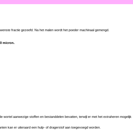
gewenste fractie gezeefd. Na het malen wordt het poeder machinaal gemengd.
50 micron.
 wortel aanwezige stoffen en bestanddelen bevatten, terwijl er met het extraheren mogelijk
nten kan er uiteraard een hulp- of dragerstof aan toegevoegd worden.