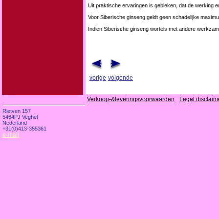
Uit praktische ervaringen is gebleken, dat de werking 
Voor Siberische ginseng geldt geen schadelijke maxim
Indien Siberische ginseng wortels met andere werkza
vorige
volgende
Verkoop-&leveringsvoorwaarden
|
Legal disclaim
Rietven 157
5464PJ Veghel
Nederland
+31(0)413-355361
e-mail