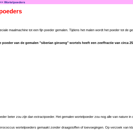
>> Wortelpoeders
lpoeders
ciale maalmachine tot een fijn poeder gemalen. Tijdens het malen wordt het poeder tot de 
ne poeder van de gemalen "siberian ginseng" wortels heeft een zeeffractie van circa 2
er beter zou zijn dan extractpoeder. Het gemalen wortelpoeder zou nog alle van nature in de
therococcus wortelpoeders gemaakt zonder draagstoffen of toevoegingen. Op verzoek van kla