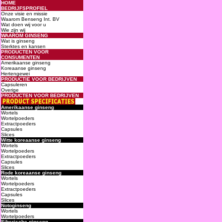
HOME
BEDRIJFSPROFIEL
Onze visie en missie
Waarom Benseng Int. BV
Wat doen wij voor u
Wie zijn wij
WAAROM GINSENG
Wat is ginseng
Sterktes en kansen
PRODUCTEN VOOR
CONSUMENTEN
Amerikaanse ginseng
Koreaanse ginseng
Hertengewei
PRODUCTIE VOOR BEDRIJVEN
Capsuleren
Overige
PRODUCTEN VOOR BEDRIJVEN
Amerikaanse ginseng
Wortels
Wortelpoeders
Extractpoeders
Capsules
Slices
Witte koreaanse ginseng
Wortels
Wortelpoeders
Extractpoeders
Capsules
Slices
Rode koreaanse ginseng
Wortels
Wortelpoeders
Extractpoeders
Capsules
Slices
Notoginseng
Wortels
Wortelpoeders
Siberische ginseng