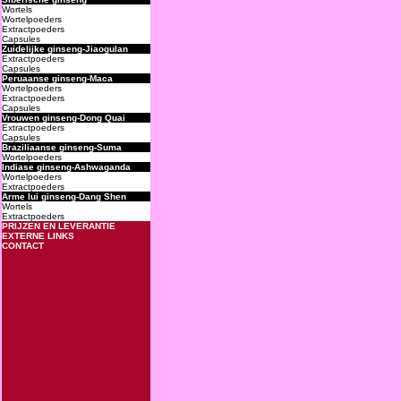
Wortels
Wortelpoeders
Extractpoeders
Capsules
Zuidelijke ginseng-Jiaogulan
Extractpoeders
Capsules
Peruaanse ginseng-Maca
Wortelpoeders
Extractpoeders
Capsules
Vrouwen ginseng-Dong Quai
Extractpoeders
Capsules
Braziliaanse ginseng-Suma
Wortelpoeders
Indiase ginseng-Ashwaganda
Wortelpoeders
Extractpoeders
Arme lui ginseng-Dang Shen
Wortels
Extractpoeders
PRIJZEN EN LEVERANTIE
EXTERNE LINKS
CONTACT